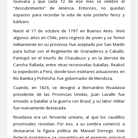
Guevara y que cada 12 de ese mes se celebre el
“descubrimiento” de América. Entonces, no quedan
espacios para recordar la vida de este porteño feroz y
bárbaro.
Nació el 17 de octubre de 1797 en Buenos Aires. Vivió
algunos años en Chile, pero regresó de joven y se formó
militarmente en su provincia. Fue aceptado por San Martín
para luchar con el Regimiento de Granaderos a Caballo.
Participó en el triunfo de Chacabuco y en la derrota de
Cancha Rallada, entre otras reconocidas batallas. Realizó
la expedición a Perú, donde tuvo estelares actuaciones en
Río Bamba y Pichincha. Fue gobernador de Mendoza.
Cuando, en 1826, se designó a Bernardino Rivadavia
presidente de las Provincias Unidas, Juan Lavalle fue
enviado a batallar a la guerra con Brasil, y su labor militar
fue nuevamente destacada.
Rivadavia era un ferviente unitario, al que los caudillos
provinciales resistían. Por eso, a su sombra comenzó a
destacarse la figura política de Manuel Dorrego. Este
federal rioplatense se convertiría en el enemigo principal