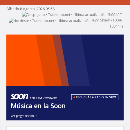
Sábado 8 Agosto, 2026 05:58
7.1°
•
5km/h
100%
•
•
1004hPa
Música en la Soon
Ver programación