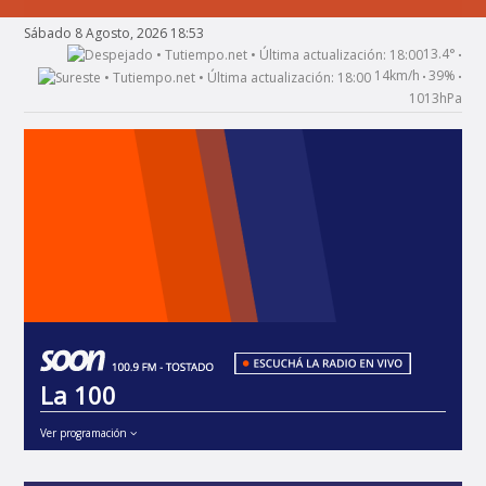
Sábado 8 Agosto, 2026 18:53
13.4°
•
14km/h
39%
•
•
1013hPa
La 100
Ver programación