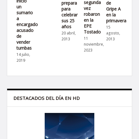
inició
segunda
prepara
de
un
vez
para
Gripe A
sumario
robaron
celebrar
en la
a
en la
sus 25
primavera
encargado
EPE
años
15
acusado
Tostado
20 abril,
agosto,
de
11
2013
2013
vender
noviembre,
tumbas
2023
14 julio,
2019
DESTACADOS DEL DÍA EN HD