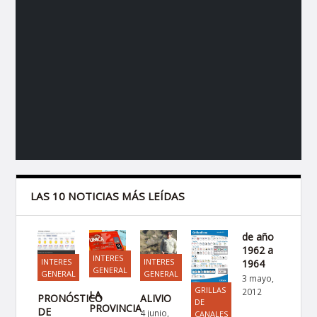
LAS 10 NOTICIAS MÁS LEÍDAS
de año
1962 a
INTERES
INTERES
INTERES
1964
GENERAL
GENERAL
GENERAL
3 mayo,
GRILLAS
2012
LA
PRONÓSTICO
ALIVIO
DE
PROVINCIA
DE
4 junio,
CANALES