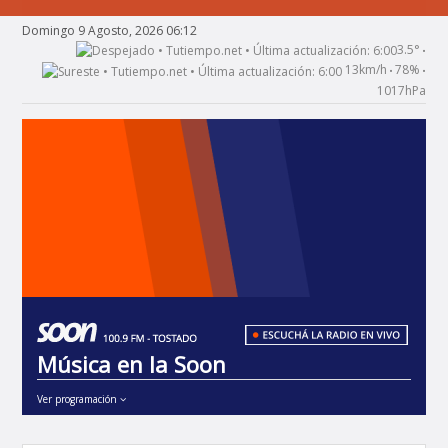
Domingo 9 Agosto, 2026 06:12
3.5°
•
13km/h
78%
•
•
1017hPa
Música en la Soon
Ver programación