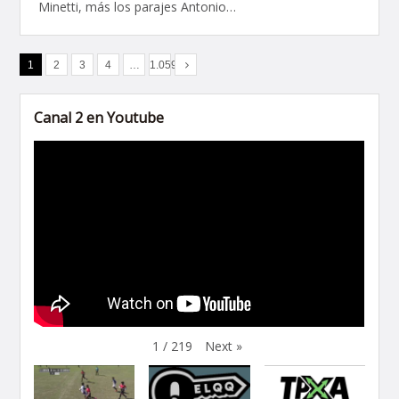
Minetti, más los parajes Antonio…
1
2
3
4
…
1.059
Canal 2 en Youtube
Next
»
1
/
219