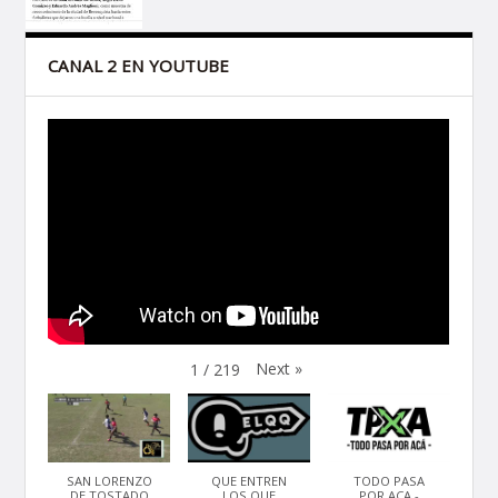
CANAL 2 EN YOUTUBE
Next
»
1
/
219
SAN LORENZO
QUE ENTREN
TODO PASA
DE TOSTADO
LOS QUE
POR ACA -