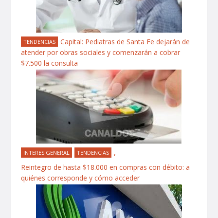
Capital: Pediatras de Santa Fe dejarán de
TENDENCIAS
atender por obras sociales y comenzarán a cobrar
$7.500 la consulta
,
INTERES GENERAL
TENDENCIAS
Reintegro de hasta $18.000 en compras con débito: a
quiénes corresponde y cómo acceder