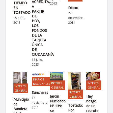
ACREDITA,
TIEMPO
2013
A
Dibox
EN
PARTIR
TOSTADO
22
DE
diciembre,
15 abril,
HOY,
2011
2013
LOS
FONDOS
DE LA
TARJETA
ÚNICA
DE
CIUDADANÍA
13 julio,
2023
DIARIOS
INTERES
INTERES
NACIONALES
INTERES
GENERAL
GENERAL
GENERAL
Sunchales
INTERES
Jardín
Hay
GENERAL
17
Municipio
Nucleado
riesgo
noviembre,
de
Tostado:
Nº 139:
de un
2011
Bandera
Por
se
rebrote