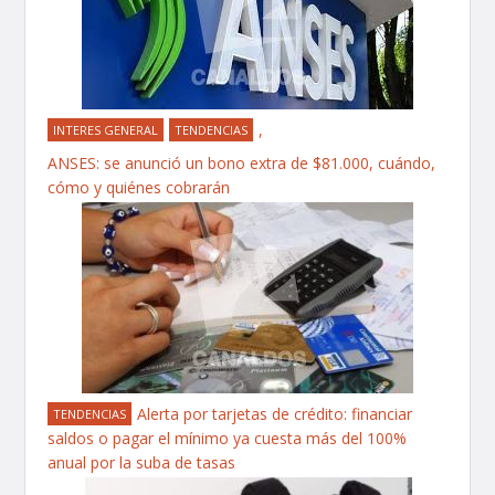
,
INTERES GENERAL
TENDENCIAS
ANSES: se anunció un bono extra de $81.000, cuándo,
cómo y quiénes cobrarán
Alerta por tarjetas de crédito: financiar
TENDENCIAS
saldos o pagar el mínimo ya cuesta más del 100%
anual por la suba de tasas