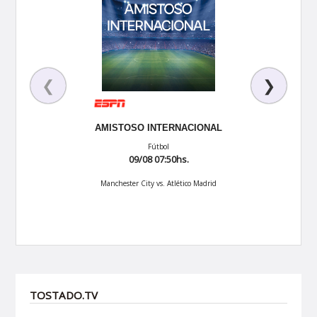
❮
❯
AMISTOSO INTERNACIONAL
CARBURAN
Fútbol
Aut
09/08 07:50hs.
09/0
Manchester City vs. Atlético Madrid
TOSTADO.TV