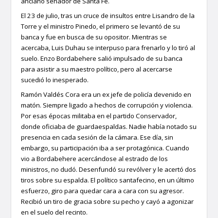
anciano senador de Santa Fe.
El 23 de julio, tras un cruce de insultos entre Lisandro de la
Torre y el ministro Pinedo, el primero se levantó de su
banca y fue en busca de su opositor. Mientras se
acercaba, Luis Duhau se interpuso para frenarlo y lo tiró al
suelo. Enzo Bordabehere salió impulsado de su banca
para asistir a su maestro político, pero al acercarse
sucedió lo inesperado.
Ramón Valdés Cora era un ex jefe de policía devenido en
matón. Siempre ligado a hechos de corrupción y violencia.
Por esas épocas militaba en el partido Conservador,
donde oficiaba de guardaespaldas. Nadie había notado su
presencia en cada sesión de la cámara. Ese día, sin
embargo, su participación iba a ser protagónica. Cuando
vio a Bordabehere acercándose al estrado de los
ministros, no dudó. Desenfundó su revólver y le acertó dos
tiros sobre su espalda. El político santafecino, en un último
esfuerzo, giro para quedar cara a cara con su agresor.
Recibió un tiro de gracia sobre su pecho y cayó a agonizar
en el suelo del recinto.