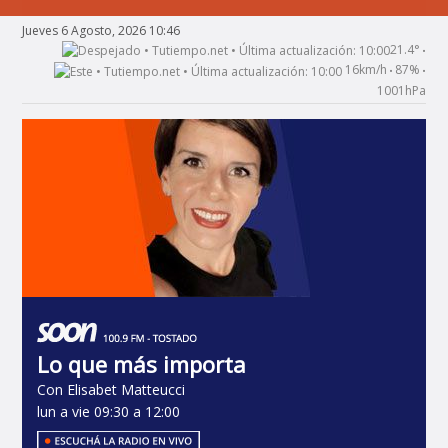
Jueves 6 Agosto, 2026 10:46
21.4°
•
16km/h
87%
•
•
1001hPa
Lo que más importa
Con Elisabet Matteucci
lun a vie 09:30 a 12:00