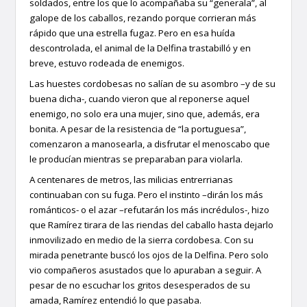
soldados, entre los que lo acompañaba su “generala”, al
galope de los caballos, rezando porque corrieran más
rápido que una estrella fugaz. Pero en esa huída
descontrolada, el animal de la Delfina trastabilló y en
breve, estuvo rodeada de enemigos.
Las huestes cordobesas no salían de su asombro –y de su
buena dicha-, cuando vieron que al reponerse aquel
enemigo, no solo era una mujer, sino que, además, era
bonita. A pesar de la resistencia de “la portuguesa”,
comenzaron a manosearla, a disfrutar el menoscabo que
le producían mientras se preparaban para violarla.
A centenares de metros, las milicias entrerrianas
continuaban con su fuga. Pero el instinto –dirán los más
románticos- o el azar –refutarán los más incrédulos-, hizo
que Ramírez tirara de las riendas del caballo hasta dejarlo
inmovilizado en medio de la sierra cordobesa. Con su
mirada penetrante buscó los ojos de la Delfina. Pero solo
vio compañeros asustados que lo apuraban a seguir. A
pesar de no escuchar los gritos desesperados de su
amada, Ramírez entendió lo que pasaba.