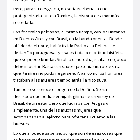
Pero, para su desgracia, no sería Norberta la que
protagonizaría junto a Ramírez, la historia de amor más
recordada.
Los federales peleaban, al mismo tiempo, con los unitarios
en Buenos Aires y con Brasil, en la banda oriental. Desde
allí, desde el norte, había traído Pacho a la Delfina. Le
decían “la portuguesa” y esa es toda la exactitud histórica
que se puede brindar. Si rubia o morocha, si alta o no, poco
debe importar. Basta con saber que tenía una belleza tal,
que Ramírez no pudo negársele. Y, así como los hombres
trataban a las mujeres tiempo atrás, la hizo suya.
Tampoco se conoce el origen de la Delfina. Se ha
deslizado que podía ser hija ilegítima de un virrey de
Brasil, de un estanciero que luchaba con Artigas o,
simplemente, una de las muchas mujeres que
acompañaban al ejército para ofrecer su cuerpo a las
huestes.
Lo que si puede saberse, porque son de esas cosas que
se hacen evidentes aún sin documentación que lo