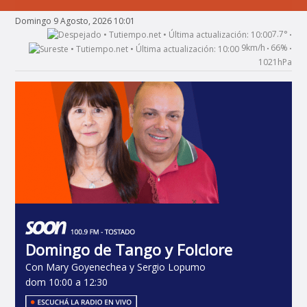
Domingo 9 Agosto, 2026 10:01
7.7°
•
9km/h
66%
•
•
1021hPa
Domingo de Tango y Folclore
Con Mary Goyenechea y Sergio Lopumo
dom 10:00 a 12:30