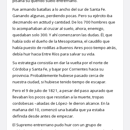
pisaría su querido suelo entrerriano.
Fue armando batallas a lo ancho del sur de Santa Fe.
Ganando algunas, perdiendo pocas. Pero su ejército iba
diezmando en actitud y cantidad. De los 700 hombres que
lo acompañaban al cruzar al suelo, ahora, enemigo,
quedaban solo 300. Y ahí comenzaron las dudas. Él, que
había sido el dueño de la Mesopotamia, el caudillo que
había puesto de rodillas a Buenos Aires poco tiempo atrás,
debía huir hacia Entre Ríos para salvar su vida.
Su estrategia consistía en dar la vuelta por el norte de
Córdoba y Santa Fe, y bajar por Corrientes hacia su
provincia. Probablemente hubiese pasado cerca de
nuestra ciudad, si hubiese tenido tiempo de escapar.
Pero el 9 de julio de 1821, a pesar del paso apurado que
llevaban los pocos que resistían a la muerte, tropas
cordobesas –aliadas de López- le dieron alcance. En la
mañana del 10, comenzó una batalla que ya estaba
definida desde antes de empezar.
El Supremo entrerriano pudo huir con un grupo de