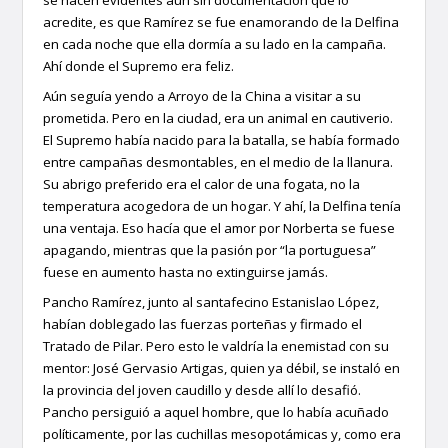
acredite, es que Ramírez se fue enamorando de la Delfina
en cada noche que ella dormía a su lado en la campaña.
Ahí donde el Supremo era feliz.
Aún seguía yendo a Arroyo de la China a visitar a su
prometida. Pero en la ciudad, era un animal en cautiverio.
El Supremo había nacido para la batalla, se había formado
entre campañas desmontables, en el medio de la llanura.
Su abrigo preferido era el calor de una fogata, no la
temperatura acogedora de un hogar. Y ahí, la Delfina tenía
una ventaja. Eso hacía que el amor por Norberta se fuese
apagando, mientras que la pasión por “la portuguesa”
fuese en aumento hasta no extinguirse jamás.
Pancho Ramírez, junto al santafecino Estanislao López,
habían doblegado las fuerzas porteñas y firmado el
Tratado de Pilar. Pero esto le valdría la enemistad con su
mentor: José Gervasio Artigas, quien ya débil, se instaló en
la provincia del joven caudillo y desde allí lo desafió.
Pancho persiguió a aquel hombre, que lo había acuñado
políticamente, por las cuchillas mesopotámicas y, como era