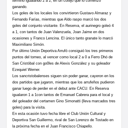
terminó igualando 2 a 2, en un cotejo que lo comenzó
ganando.
Los goles de los locales los convirtieron Gustavo Almaraz y
Fernando Farías, mientras que Aldo raspo marcó los dos
goles del conjunto visitante. En Reserva, el aurinegro goleó 4
a 1, con tantos de Juan Valenzuela, Joan Jaime en dos
ocasiones y Franco Lencina. El único tanto granate lo marcó
Maximiliano Simón.
Por último Unión Deportiva Arrufó consiguió los tres primeros
puntos del torneo, al vencer como local 2 a 0 a Ferro Dhó de
San Cristóbal con go0les de Alexis González y su goleador
Ezequiel Werner.
Los sancristobalenses siguen sin poder ganar, cayeron en los
dos partidos que jugaron, mientras que los arrufeños pudieron
ganar luego de perder en el debut ante CACU. En Reserva
igualaron 1 a 1con tantos de Emanuel Cabrera para el local y
del goleador del certamen Gino Simonatti (lleva marcados tres
goles) para la visita.
En esta ocasión tuvo fecha libre el Club Unión Cultural y
Deportiva San Guillermo, rival de San Lorenzo de Tostado en
la próxima fecha en el Juan Francisco Chiapello.