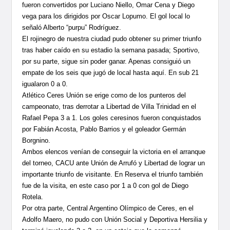
fueron convertidos por Luciano Niello, Omar Cena y Diego
vega para los dirigidos por Oscar Lopumo. El gol local lo
señaló Alberto “purpu” Rodríguez.
El rojinegro de nuestra ciudad pudo obtener su primer triunfo
tras haber caído en su estadio la semana pasada; Sportivo,
por su parte, sigue sin poder ganar. Apenas consiguió un
empate de los seis que jugó de local hasta aquí. En sub 21
igualaron 0 a 0.
Atlético Ceres Unión se erige como de los punteros del
campeonato, tras derrotar a Libertad de Villa Trinidad en el
Rafael Pepa 3 a 1. Los goles ceresinos fueron conquistados
por Fabián Acosta, Pablo Barrios y el goleador Germán
Borgnino.
Ambos elencos venían de conseguir la victoria en el arranque
del torneo, CACU ante Unión de Arrufó y Libertad de lograr un
importante triunfo de visitante. En Reserva el triunfo también
fue de la visita, en este caso por 1 a 0 con gol de Diego
Rotela.
Por otra parte, Central Argentino Olímpico de Ceres, en el
Adolfo Maero, no pudo con Unión Social y Deportiva Hersilia y