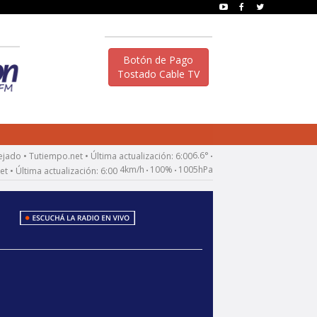
Botón de Pago
Tostado Cable TV
6.6°
•
4km/h
100%
1005hPa
•
•