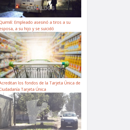
Quimilí: Empleado asesinó a tiros a su
esposa, a su hijo y se suicidó
Acreditan los fondos de la Tarjeta Única de
Ciudadanía Tarjeta Única