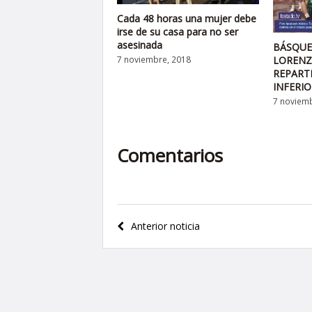
Cada 48 horas una mujer debe
irse de su casa para no ser
asesinada
BÁSQUE
7 noviembre, 2018
LORENZ
REPART
INFERIO
7 noviemb
Comentarios
Navegación
Anterior noticia
de
entradas