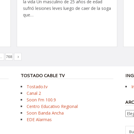
la vida Un masculino de 25 años de edad
sufrió lesiones leves luego de caer de la soga
que…
…
768
TOSTADO CABLE TV
ING
Tostado.tv
I
Canal 2
Soon Fm 100.9
ARC
Centro Educativo Regional
Soon Banda Ancha
Arch
EDE Alarmas