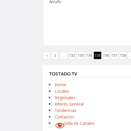
Arrufo
1
…
732
733
734
735
736
737
738
TOSTADO.TV
Home
Locales
Regionales
Interés General
Tendencias
Contactos
Grilla de Canales