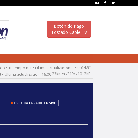
Botón de Pago
Tostado Cable TV
14.9°
•
23km/h
31%
1012hPa
•
•