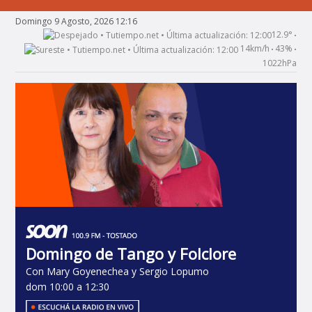
Domingo 9 Agosto, 2026 12:16
12.9°
•
14km/h
43%
•
•
1022hPa
Domingo de Tango y Folclore
Con Mary Goyenechea y Sergio Lopumo
dom 10:00 a 12:30