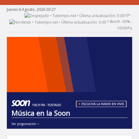
Jueves 6 Agosto, 2026 03:27
19°
•
14km/h
93%
•
•
1003hPa
Música en la Soon
Ver programación