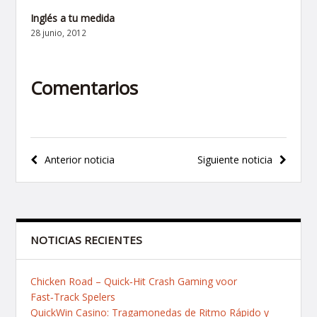
Inglés a tu medida
28 junio, 2012
Comentarios
Navegación
Anterior noticia
Siguiente noticia
de
entradas
NOTICIAS RECIENTES
Chicken Road – Quick‑Hit Crash Gaming voor
Fast‑Track Spelers
QuickWin Casino: Tragamonedas de Ritmo Rápido y