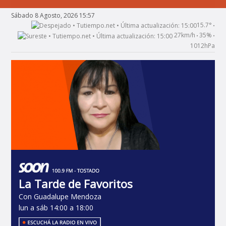
Sábado 8 Agosto, 2026 15:57
15.7°
•
27km/h
35%
•
•
1012hPa
La Tarde de Favoritos
Con Guadalupe Mendoza
lun a sáb 14:00 a 18:00