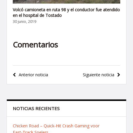
Volcó camioneta en ruta 98 y el conductor fue atendido
en el hospital de Tostado
30 junio, 2019
Comentarios
Navegación
Anterior noticia
Siguiente noticia
de
entradas
NOTICIAS RECIENTES
Chicken Road – Quick‑Hit Crash Gaming voor
Fast‑Track Spelers