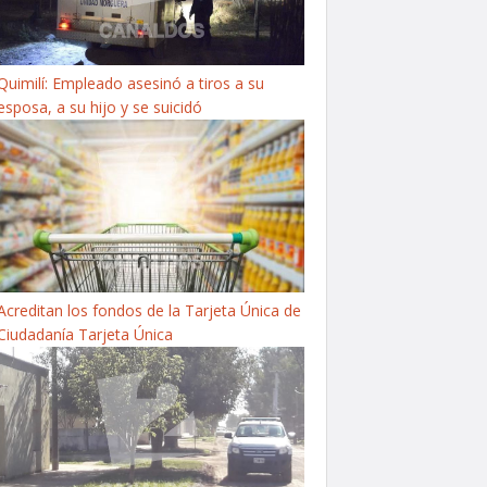
Quimilí: Empleado asesinó a tiros a su
esposa, a su hijo y se suicidó
Acreditan los fondos de la Tarjeta Única de
Ciudadanía Tarjeta Única