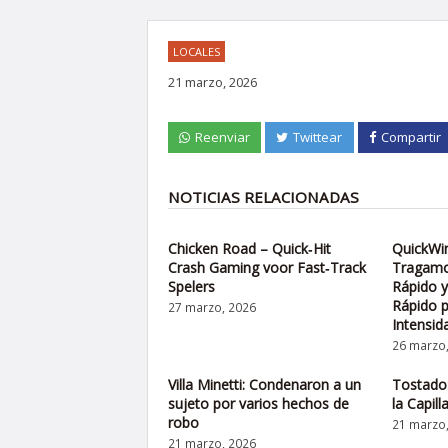
LOCALES
21 marzo, 2026
Reenviar
Twittear
Compartir
NOTICIAS RELACIONADAS
Chicken Road – Quick‑Hit
QuickWin
Crash Gaming voor Fast‑Track
Tragamo
Spelers
Rápido y
Rápido p
27 marzo, 2026
Intensid
26 marzo
Villa Minetti: Condenaron a un
Tostado:
sujeto por varios hechos de
la Capilla
robo
21 marzo
21 marzo, 2026