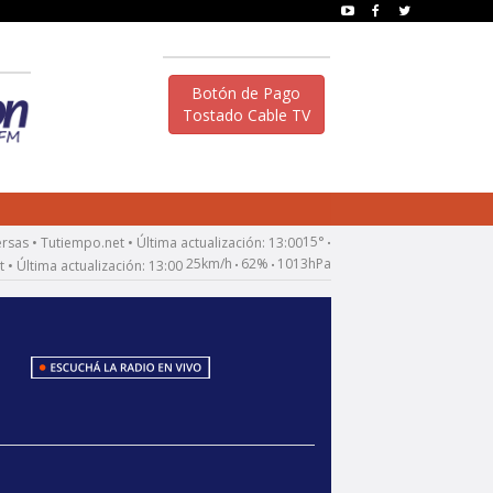
Botón de Pago
Tostado Cable TV
15°
•
25km/h
62%
1013hPa
•
•