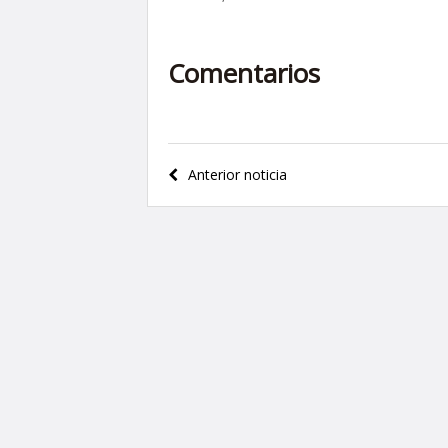
Comentarios
Navegación
Anterior noticia
de
entradas