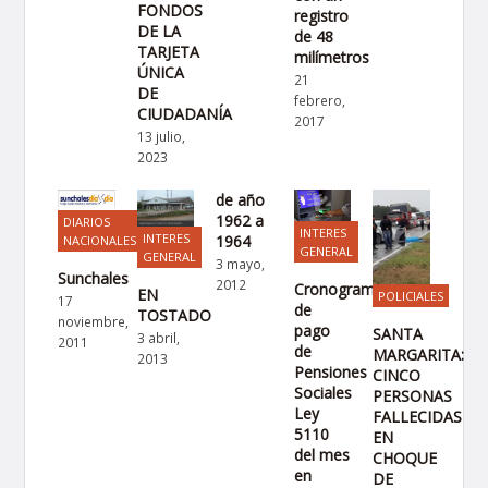
FONDOS
registro
DE LA
de 48
TARJETA
milímetros
ÚNICA
21
DE
febrero,
CIUDADANÍA
2017
13 julio,
2023
de año
1962 a
DIARIOS
INTERES
INTERES
1964
NACIONALES
GENERAL
GENERAL
3 mayo,
Sunchales
2012
Cronograma
EN
POLICIALES
17
de
TOSTADO
noviembre,
pago
SANTA
3 abril,
2011
de
MARGARITA:
2013
Pensiones
CINCO
Sociales
PERSONAS
Ley
FALLECIDAS
5110
EN
del mes
CHOQUE
en
DE