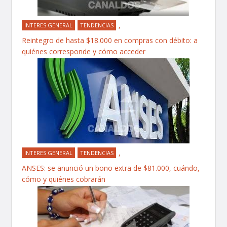
,
INTERES GENERAL
TENDENCIAS
Reintegro de hasta $18.000 en compras con débito: a
quiénes corresponde y cómo acceder
,
INTERES GENERAL
TENDENCIAS
ANSES: se anunció un bono extra de $81.000, cuándo,
cómo y quiénes cobrarán