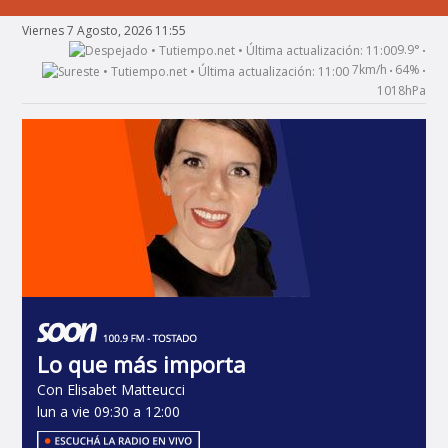
Viernes 7 Agosto, 2026 11:55
9.9°
•
7km/h
64%
•
•
1018hPa
Lo que más importa
Con Elisabet Matteucci
lun a vie 09:30 a 12:00