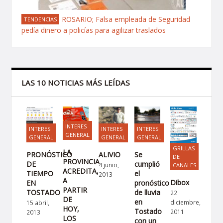
ROSARIO; Falsa empleada de Seguridad
TENDENCIAS
pedía dinero a policías para agilizar traslados
LAS 10 NOTICIAS MÁS LEÍDAS
INTERES
INTERES
INTERES
INTERES
GENERAL
GENERAL
GENERAL
GENERAL
GRILLAS
LA
PRONÓSTICO
ALIVIO
Se
DE
PROVINCIA
DE
cumplió
4 junio,
CANALES
ACREDITA,
TIEMPO
el
2013
A
Dibox
EN
pronóstico
PARTIR
TOSTADO
de lluvia
22
DE
en
diciembre,
15 abril,
HOY,
Tostado
2011
2013
LOS
con un