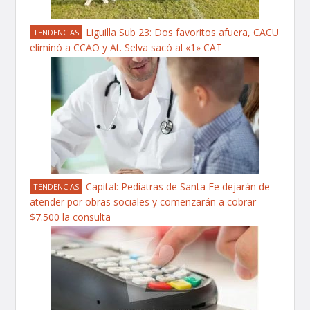
Liguilla Sub 23: Dos favoritos afuera, CACU
TENDENCIAS
eliminó a CCAO y At. Selva sacó al «1» CAT
Capital: Pediatras de Santa Fe dejarán de
TENDENCIAS
atender por obras sociales y comenzarán a cobrar
$7.500 la consulta