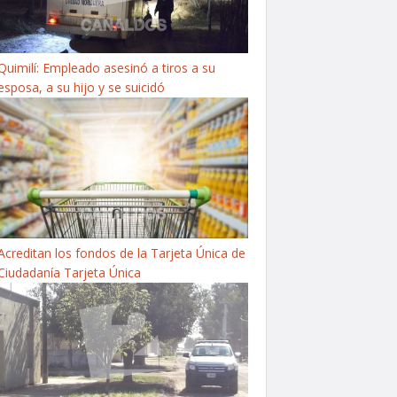
Quimilí: Empleado asesinó a tiros a su
esposa, a su hijo y se suicidó
Acreditan los fondos de la Tarjeta Única de
Ciudadanía Tarjeta Única