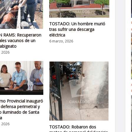
TOSTADO: Un hombre murió
tras sufrir una descarga
eléctrica
 RAMS: Recuperaron
les vacunos de un
6 marzo, 2026
abigeato
, 2026
rno Provincial inauguró
 defensa perimetral y
o iluminado de Santa
a
, 2026
TOSTADO: Robaron dos