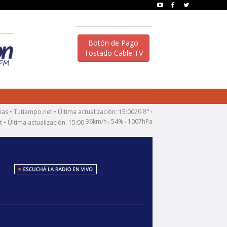
Botón de Pago
Tostado Cable TV
20.8°
•
36km/h
54%
1007hPa
•
•