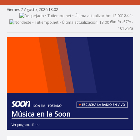
Viernes 7 Agosto, 2026 13:02
12.6°
•
6km/h
57%
•
•
1016hPa
Música en la Soon
Ver programación