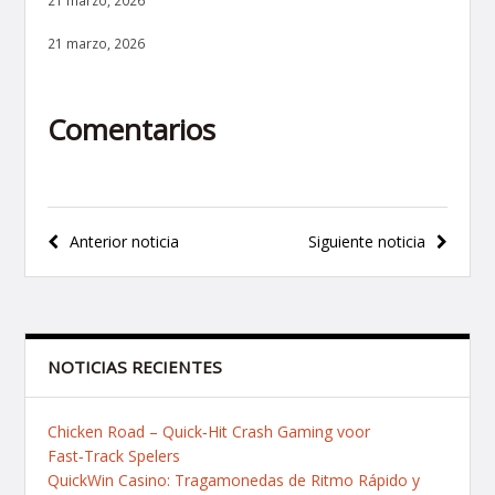
21 marzo, 2026
21 marzo, 2026
Comentarios
Navegación
Anterior noticia
Siguiente noticia
de
entradas
NOTICIAS RECIENTES
Chicken Road – Quick‑Hit Crash Gaming voor
Fast‑Track Spelers
QuickWin Casino: Tragamonedas de Ritmo Rápido y