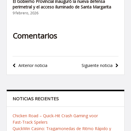
El Gobierno Provincial inauguró la nueva defensa
perimetral y el acceso iluminado de Santa Margarita
9 febrero, 2026
Comentarios
Navegación
Anterior noticia
Siguiente noticia
de
entradas
NOTICIAS RECIENTES
Chicken Road – Quick‑Hit Crash Gaming voor
Fast‑Track Spelers
QuickWin Casino: Tragamonedas de Ritmo Rápido y