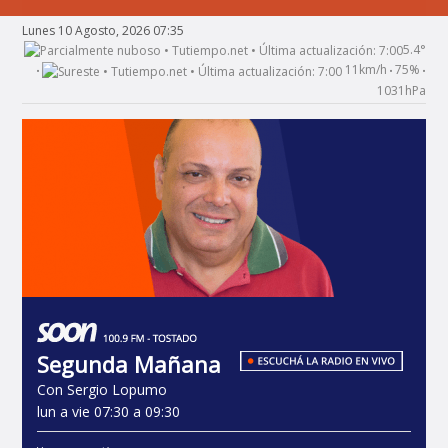
Lunes 10 Agosto, 2026 07:35
5.4°
11km/h
75%
•
•
•
1031hPa
Segunda Mañana
Con Sergio Lopumo
lun a vie 07:30 a 09:30