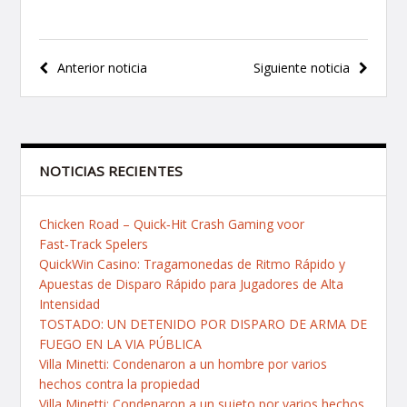
Navegación
Anterior noticia
Siguiente noticia
de
entradas
NOTICIAS RECIENTES
Chicken Road – Quick‑Hit Crash Gaming voor
Fast‑Track Spelers
QuickWin Casino: Tragamonedas de Ritmo Rápido y
Apuestas de Disparo Rápido para Jugadores de Alta
Intensidad
TOSTADO: UN DETENIDO POR DISPARO DE ARMA DE
FUEGO EN LA VIA PÚBLICA
Villa Minetti: Condenaron a un hombre por varios
hechos contra la propiedad
Villa Minetti: Condenaron a un sujeto por varios hechos