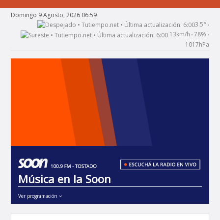
Domingo 9 Agosto, 2026 06:59
3.5°
•
13km/h
78%
•
•
1017hPa
Música en la Soon
Ver programación