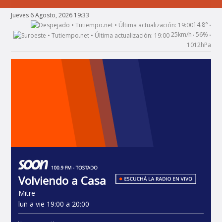
Jueves 6 Agosto, 2026 19:33
14.8°
•
25km/h
56%
•
•
1012hPa
Volviendo a Casa
Mitre
lun a vie 19:00 a 20:00