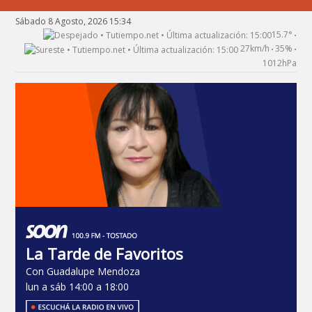
Sábado 8 Agosto, 2026 15:34
15.7°
•
27km/h
35%
•
•
1012hPa
La Tarde de Favoritos
Con Guadalupe Mendoza
lun a sáb 14:00 a 18:00