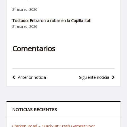
21 marzo, 2026
Tostado: Entraron a robar en la Capilla Itatí
21 marzo, 2026
Comentarios
Navegación
Anterior noticia
Siguiente noticia
de
entradas
NOTICIAS RECIENTES
Chicken Road – Quick‑Hit Crash Gaming voor