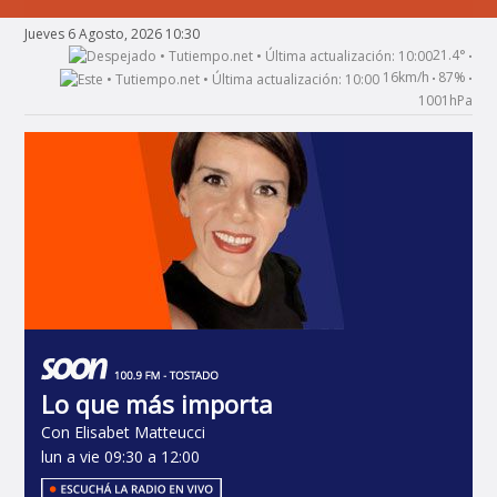
Jueves 6 Agosto, 2026 10:30
21.4°
•
16km/h
87%
•
•
1001hPa
Lo que más importa
Con Elisabet Matteucci
lun a vie 09:30 a 12:00