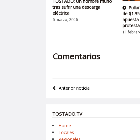
TOSTADO: Un hombre murió
tras sufrir una descarga
Pulla
eléctrica
de $1.35
apuesta 
6 marzo, 2026
protesta
11 febrer
Comentarios
Navegación
Anterior noticia
de
entradas
TOSTADO.TV
Home
Locales
Regionales