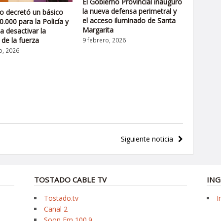
El Gobierno Provincial inauguró
la nueva defensa perimetral y
ro decretó un básico
el acceso iluminado de Santa
0.000 para la Policía y
Margarita
a desactivar la
 de la fuerza
9 febrero, 2026
o, 2026
Siguiente noticia
TOSTADO CABLE TV
ING
Tostado.tv
I
Canal 2
Soon Fm 100.9