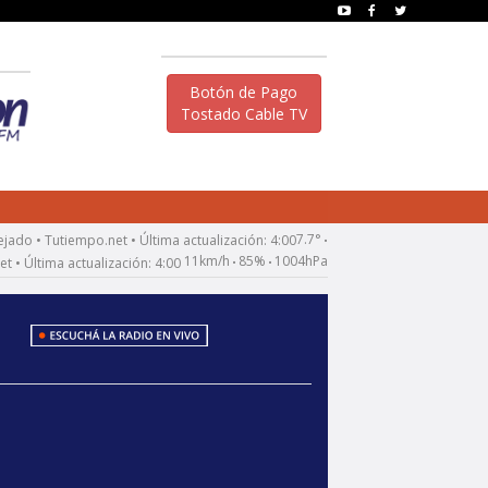
Botón de Pago
Tostado Cable TV
7.7°
•
11km/h
85%
1004hPa
•
•