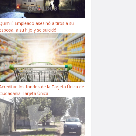
Quimilí: Empleado asesinó a tiros a su
esposa, a su hijo y se suicidó
Acreditan los fondos de la Tarjeta Única de
Ciudadanía Tarjeta Única