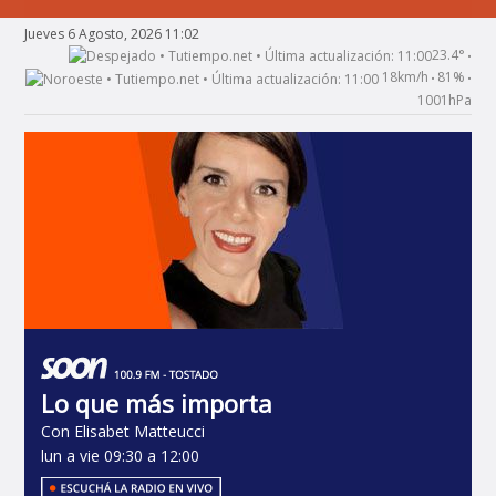
Jueves 6 Agosto, 2026 11:02
23.4°
•
18km/h
81%
•
•
1001hPa
Lo que más importa
Con Elisabet Matteucci
lun a vie 09:30 a 12:00