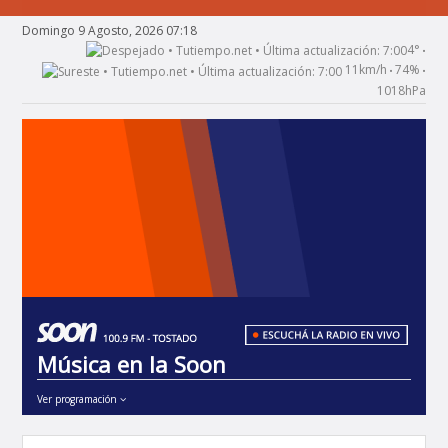
Domingo 9 Agosto, 2026 07:18
4°
•
11km/h
74%
•
•
1018hPa
Música en la Soon
Ver programación