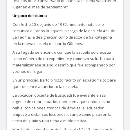
festejos del 80 aniversario de nuestra escuela van a tener
lugar en el mes de septiembre”.
Un poco de historia
Con fecha 25 de junio de 1932, mediante nota se le
comunica a Carlos Busquetti, a cargo de la escuela 461 de
La Teófila, la designación como director de 6a. categoría
en la nueva escuela del barrio Güemes.
A su llegada se encontró con que la escuela sólo existía
como número de un expediente y comenzó su lucha para
materializar ese sueño, desafío que fue acompañado por
vecinos del lugar.
En un principio, Bartolo Nizzo facilitó un espacio físico para
que comience a funcionar la escuela.
La vocación docente de Busquetti fue evidente en su
ingenio de crear espacios donde en aquel entonces no
había; con cajones, troncos de árboles, el educador
empezó a dictar sus lecciones, usando como pizarrón la
tierra del patio y una rama a modo de tiza.
Más tarde, autoridades de la Escuela Nº 417 aportaron los