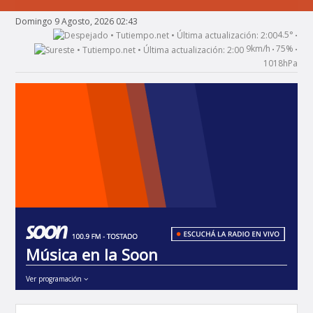
Domingo 9 Agosto, 2026 02:43
4.5°
•
9km/h
75%
•
•
1018hPa
Música en la Soon
Ver programación