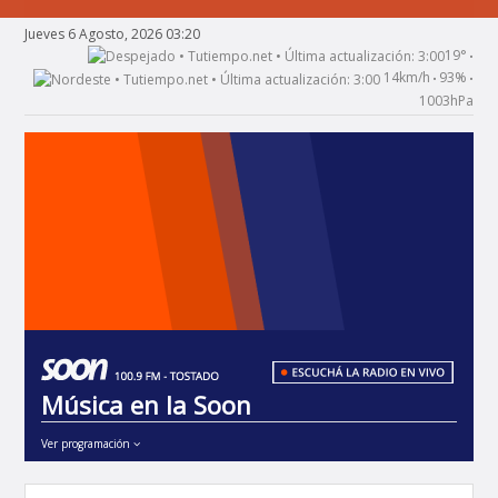
Jueves 6 Agosto, 2026 03:20
19°
•
14km/h
93%
•
•
1003hPa
Música en la Soon
Ver programación