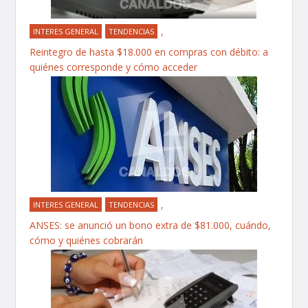
,
INTERES GENERAL
TENDENCIAS
Reintegro de hasta $18.000 en compras con débito: a
quiénes corresponde y cómo acceder
,
INTERES GENERAL
TENDENCIAS
ANSES: se anunció un bono extra de $81.000, cuándo,
cómo y quiénes cobrarán