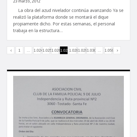
23 marzo, 2012
La obra del azud nivelador continúa avanzando Ya se
realizó la plataforma donde se montará el dique
propiamente dicho. Por estas semanas, el personal
trabaja en la estructura…
1
…
1.024
1.025
1.026
1.027
1.028
1.029
1.030
…
1.059