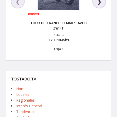
❮
❯
S
TOUR DE FRANCE FEMMES AVEC
ZWIFT
08/0
Ciclismo
La previa de la 
08/08 10:45hs.
Etapa 8
TOSTADO.TV
Home
Locales
Regionales
Interés General
Tendencias