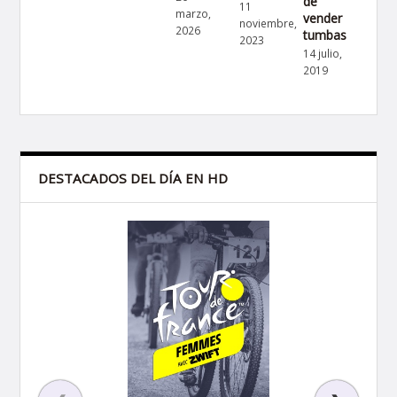
de
11
marzo,
vender
noviembre,
2026
tumbas
2023
14 julio,
2019
DESTACADOS DEL DÍA EN HD