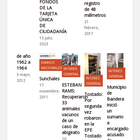
FONDOS
registro
DE LA
de 48
TARJETA
milímetros
ÚNICA
21
DE
febrero,
CIUDADANÍA
2017
13 julio,
2023
de año
1962 a
DIARIOS
1964
NACIONALES
INTERES
INTERES
GENERAL
3 mayo,
GENERAL
Sunchales
INTERES
2012
GENERAL
ESTEBAN
17
Municipio
RAMS:
noviembre,
de
Tostado:
Recuperaron
2011
Bandera
Por
33
inició
segunda
animales
un
vez
vacunos
sumario
robaron
de un
a
en la
caso de
encargado
EPE
abigeato
acusado
Tostado
20