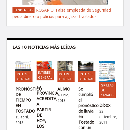
ROSARIO; Falsa empleada de Seguridad
TENDENCIAS
pedía dinero a policías para agilizar traslados
LAS 10 NOTICIAS MÁS LEÍDAS
INTERES
INTERES
INTERES
INTERES
GENERAL
GENERAL
GENERAL
GENERAL
GRILLAS
LA
PRONÓSTICO
ALIVIO
Se
DE
PROVINCIA
DE
cumplió
4 junio,
CANALES
ACREDITA,
TIEMPO
el
2013
A
Dibox
EN
pronóstico
PARTIR
TOSTADO
de lluvia
22
DE
en
diciembre,
15 abril,
HOY,
Tostado
2011
2013
LOS
con un