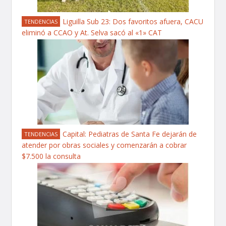
Liguilla Sub 23: Dos favoritos afuera, CACU
TENDENCIAS
eliminó a CCAO y At. Selva sacó al «1» CAT
Capital: Pediatras de Santa Fe dejarán de
TENDENCIAS
atender por obras sociales y comenzarán a cobrar
$7.500 la consulta