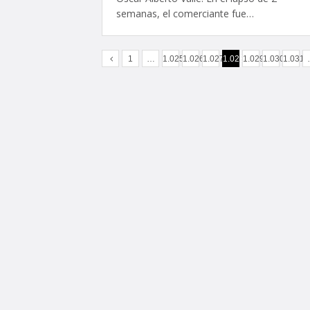
semanas, el comerciante fue…
1
…
1.025
1.026
1.027
1.028
1.029
1.030
1.031