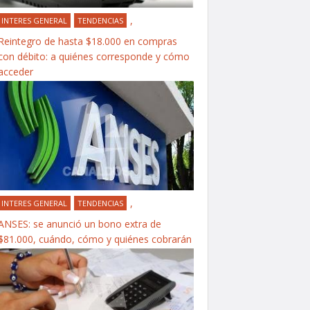
,
INTERES GENERAL
TENDENCIAS
Reintegro de hasta $18.000 en compras
con débito: a quiénes corresponde y cómo
acceder
,
INTERES GENERAL
TENDENCIAS
ANSES: se anunció un bono extra de
$81.000, cuándo, cómo y quiénes cobrarán