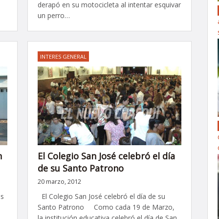
derapó en su motocicleta al intentar esquivar
un perro…
INTERES GENERAL
n
El Colegio San José celebró el día
de su Santo Patrono
20 marzo, 2012
as
El Colegio San José celebró el día de su
Santo Patrono Como cada 19 de Marzo,
la institución educativa celebró el día de San