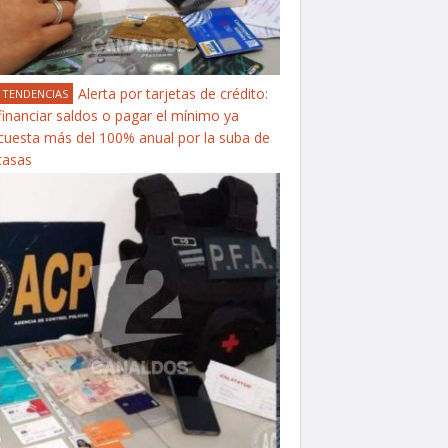
Alerta por tarjetas de crédito:
TENDENCIAS
financiar saldos o pagar el mínimo ya
cuesta más del 100% anual por la suba de
tasas