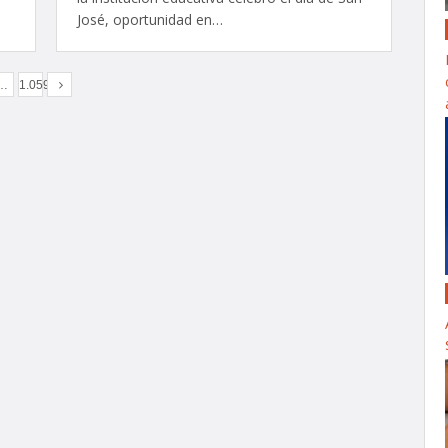
José, oportunidad en…
…
1.059