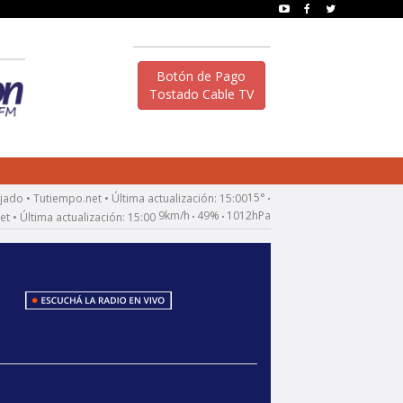
Botón de Pago
Tostado Cable TV
15°
•
9km/h
49%
1012hPa
•
•