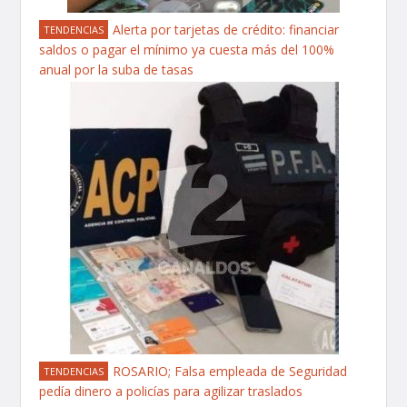
Alerta por tarjetas de crédito: financiar
TENDENCIAS
saldos o pagar el mínimo ya cuesta más del 100%
anual por la suba de tasas
ROSARIO; Falsa empleada de Seguridad
TENDENCIAS
pedía dinero a policías para agilizar traslados