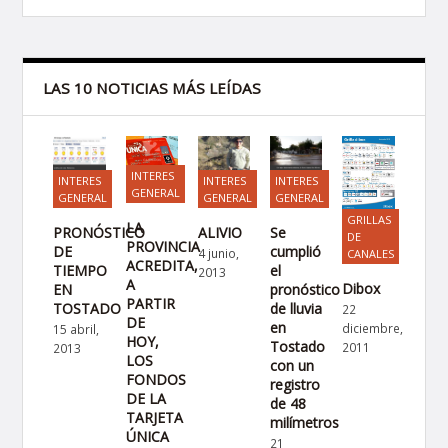
LAS 10 NOTICIAS MÁS LEÍDAS
INTERES
INTERES
INTERES
INTERES
GENERAL
GENERAL
GENERAL
GENERAL
GRILLAS
LA
PRONÓSTICO
ALIVIO
Se
DE
PROVINCIA
DE
cumplió
4 junio,
CANALES
ACREDITA,
TIEMPO
el
2013
A
Dibox
EN
pronóstico
PARTIR
TOSTADO
de lluvia
22
DE
en
diciembre,
15 abril,
HOY,
Tostado
2011
2013
LOS
con un
FONDOS
registro
DE LA
de 48
TARJETA
milímetros
ÚNICA
21