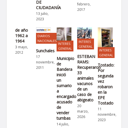
DE
febrero,
CIUDADANÍA
2017
13 julio,
2023
de año
1962 a
DIARIOS
1964
NACIONALES
INTERES
INTERES
GENERAL
3 mayo,
GENERAL
Sunchales
INTERES
2012
GENERAL
ESTEBAN
17
Municipio
RAMS:
noviembre,
de
Tostado:
Recuperaron
2011
Bandera
Por
33
inició
segunda
animales
un
vez
vacunos
sumario
robaron
de un
a
en la
caso de
encargado
EPE
abigeato
acusado
Tostado
20
de
11
marzo,
vender
noviembre,
2026
tumbas
2023
14 julio,