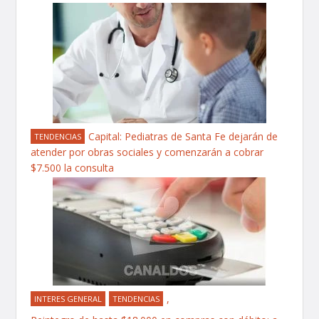
Capital: Pediatras de Santa Fe dejarán de
TENDENCIAS
atender por obras sociales y comenzarán a cobrar
$7.500 la consulta
,
INTERES GENERAL
TENDENCIAS