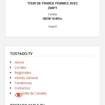
TOUR DE FRANCE FEMMES AVEC
ZWIFT
08/0
Ciclismo
La previa de la 
08/08 10:45hs.
Etapa 8
TOSTADO.TV
Home
Locales
Regionales
Interés General
Tendencias
Contactos
Grilla de Canales