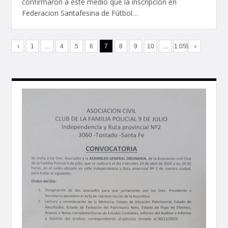
confirmaron a este medio que la inscripción en
Federacion Santafesina de Fútbol…
1
…
4
5
6
7
8
9
10
…
1.059