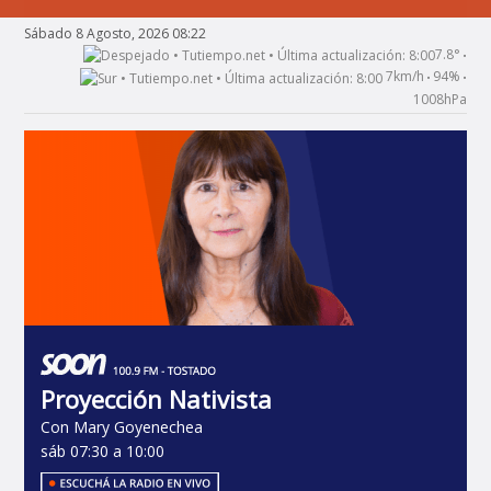
Sábado 8 Agosto, 2026 08:22
7.8°
•
7km/h
94%
•
•
1008hPa
Proyección Nativista
Con Mary Goyenechea
sáb 07:30 a 10:00