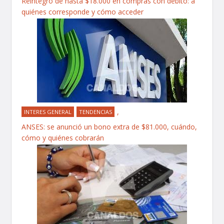
Reintegro de hasta $18.000 en compras con débito: a
quiénes corresponde y cómo acceder
,
INTERES GENERAL
TENDENCIAS
ANSES: se anunció un bono extra de $81.000, cuándo,
cómo y quiénes cobrarán