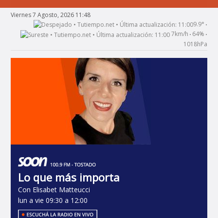
Viernes 7 Agosto, 2026 11:48
9.9°
•
7km/h
64%
•
•
1018hPa
Lo que más importa
Con Elisabet Matteucci
lun a vie 09:30 a 12:00