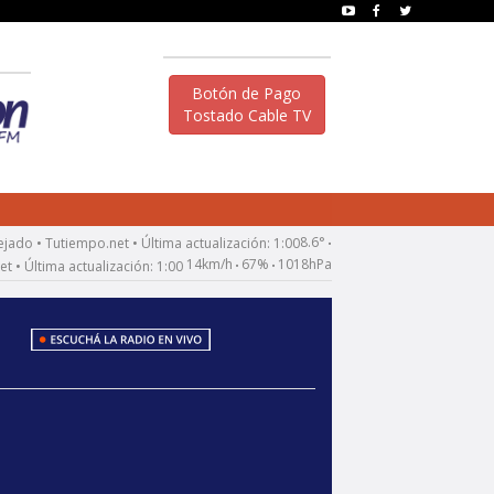
Botón de Pago
Tostado Cable TV
8.6°
•
14km/h
67%
1018hPa
•
•