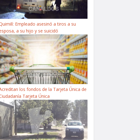
Quimilí: Empleado asesinó a tiros a su
esposa, a su hijo y se suicidó
Acreditan los fondos de la Tarjeta Única de
Ciudadanía Tarjeta Única