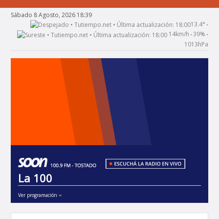
Sábado 8 Agosto, 2026 18:39
13.4°
•
14km/h
39%
•
•
1013hPa
La 100
Ver programación