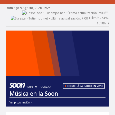
Domingo 9 Agosto, 2026 07:25
4°
•
11km/h
74%
•
•
1018hPa
Música en la Soon
Ver programación