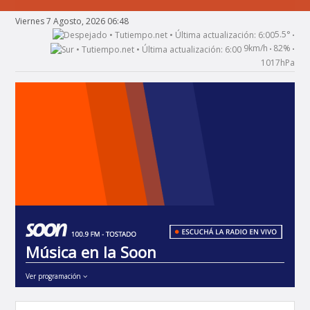
Viernes 7 Agosto, 2026 06:48
5.5°
•
9km/h
82%
•
•
1017hPa
Música en la Soon
Ver programación