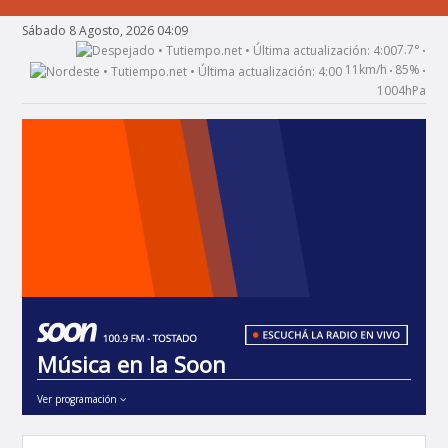
Sábado 8 Agosto, 2026 04:09
7.7°
•
11km/h
85%
•
•
1004hPa
Música en la Soon
Ver programación