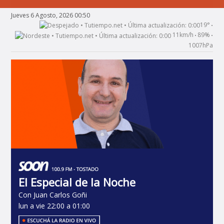
Jueves 6 Agosto, 2026 00:50
19°
•
11km/h
89%
•
•
1007hPa
El Especial de la Noche
Con Juan Carlos Goñi
lun a vie 22:00 a 01:00