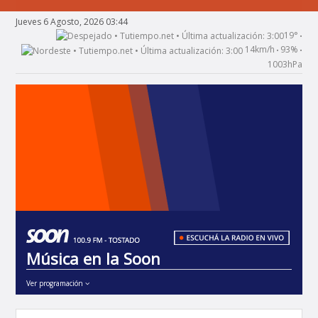
Jueves 6 Agosto, 2026 03:44
19°
•
14km/h
93%
•
•
1003hPa
Música en la Soon
Ver programación