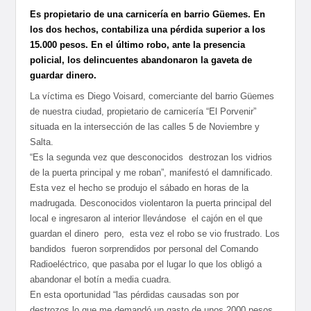
Es propietario de una carnicería en barrio Güemes. En
los dos hechos, contabiliza una pérdida superior a los
15.000 pesos. En el último robo, ante la presencia
policial, los delincuentes abandonaron la gaveta de
guardar dinero.
La víctima es Diego Voisard, comerciante del barrio Güemes
de nuestra ciudad, propietario de carnicería “El Porvenir”
situada en la intersección de las calles 5 de Noviembre y
Salta.
“Es la segunda vez que desconocidos destrozan los vidrios
de la puerta principal y me roban”, manifestó el damnificado.
Esta vez el hecho se produjo el sábado en horas de la
madrugada. Desconocidos violentaron la puerta principal del
local e ingresaron al interior llevándose el cajón en el que
guardan el dinero pero, esta vez el robo se vio frustrado. Los
bandidos fueron sorprendidos por personal del Comando
Radioeléctrico, que pasaba por el lugar lo que los obligó a
abandonar el botín a media cuadra.
En esta oportunidad “las pérdidas causadas son por
destrozos lo que me demandó un gasto de unos 2000 pesos.